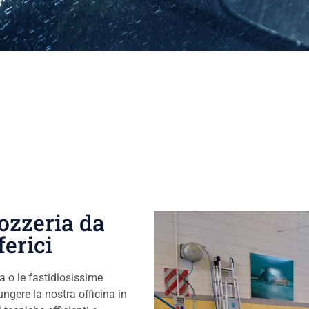
ozzeria da
erici
ia o le fastidiosissime
ngere la nostra officina in