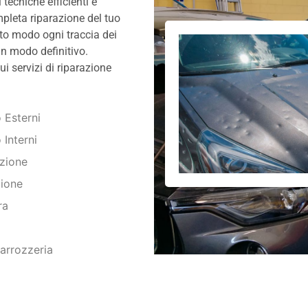
tecniche efficienti e
pleta riparazione del tuo
sto modo ogni traccia dei
in modo definitivo.
ui servizi di riparazione
 Esterni
 Interni
azione
zione
ra
Carrozzeria