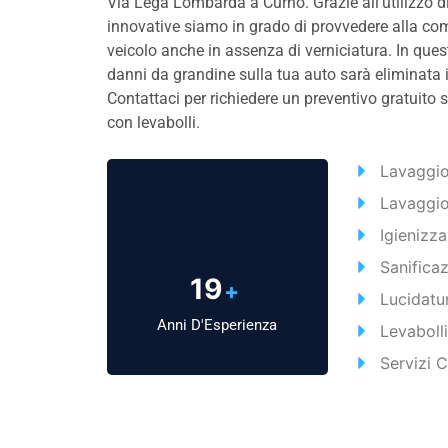
Via Lega Lombarda a Curno. Grazie all’utilizzo di 
innovative siamo in grado di provvedere alla com
veicolo anche in assenza di verniciatura. In que
danni da grandine sulla tua auto sarà eliminata 
Contattaci per richiedere un preventivo gratuito s
con levabolli.
Lavaggio
Lavaggio
Igienizz
Sanifica
20
+
Lucidatu
Anni D'Esperienza
Levabolli
Servizi 