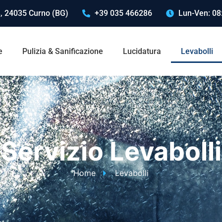
, 24035 Curno (BG)
+39 035 466286
Lun-Ven: 08:
e
Pulizia & Sanificazione
Lucidatura
Levabolli
Servizio Levabolli
Home
Levabolli